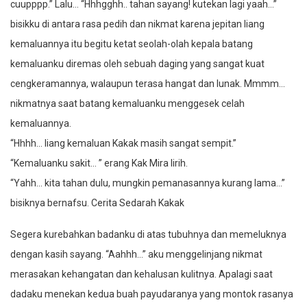
cuupppp.” Lalu… “Hhhgghh.. tahan sayang! kutekan lagi yaah…”
bisikku di antara rasa pedih dan nikmat karena jepitan liang
kemaluannya itu begitu ketat seolah-olah kepala batang
kemaluanku diremas oleh sebuah daging yang sangat kuat
cengkeramannya, walaupun terasa hangat dan lunak. Mmmm…
nikmatnya saat batang kemaluanku menggesek celah
kemaluannya.
“Hhhh… liang kemaluan Kakak masih sangat sempit.”
“Kemaluanku sakit… ” erang Kak Mira lirih.
“Yahh… kita tahan dulu, mungkin pemanasannya kurang lama…”
bisiknya bernafsu. Cerita Sedarah Kakak
Segera kurebahkan badanku di atas tubuhnya dan memeluknya
dengan kasih sayang. “Aahhh…” aku menggelinjang nikmat
merasakan kehangatan dan kehalusan kulitnya. Apalagi saat
dadaku menekan kedua buah payudaranya yang montok rasanya