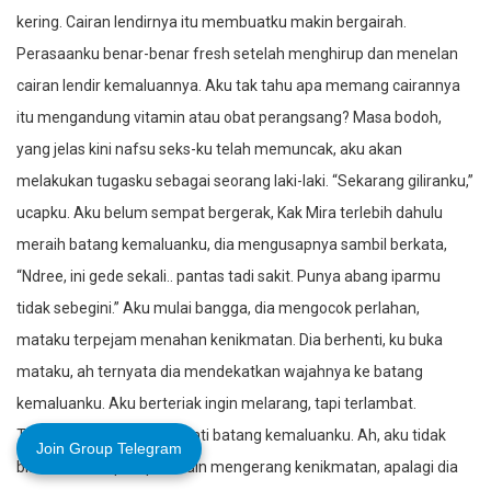
kering. Cairan lendirnya itu membuatku makin bergairah.
Perasaanku benar-benar fresh setelah menghirup dan menelan
cairan lendir kemaluannya. Aku tak tahu apa memang cairannya
itu mengandung vitamin atau obat perangsang? Masa bodoh,
yang jelas kini nafsu seks-ku telah memuncak, aku akan
melakukan tugasku sebagai seorang laki-laki. “Sekarang giliranku,”
ucapku. Aku belum sempat bergerak, Kak Mira terlebih dahulu
meraih batang kemaluanku, dia mengusapnya sambil berkata,
“Ndree, ini gede sekali.. pantas tadi sakit. Punya abang iparmu
tidak sebegini.” Aku mulai bangga, dia mengocok perlahan,
mataku terpejam menahan kenikmatan. Dia berhenti, ku buka
mataku, ah ternyata dia mendekatkan wajahnya ke batang
kemaluanku. Aku berteriak ingin melarang, tapi terlambat.
Terlebih dahulu dia menjilati batang kemaluanku. Ah, aku tidak
Join Group Telegram
bisa berkata apa-apa selain mengerang kenikmatan, apalagi dia