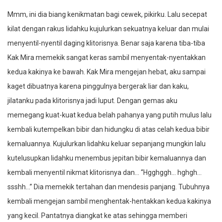
Mmm, ini dia biang kenikmatan bagi cewek, pikirku. Lalu secepat
kilat dengan rakus lidahku kujulurkan sekuatnya keluar dan mulai
menyentil-nyentil daging klitorisnya. Benar saja karena tiba-tiba
Kak Mira memekik sangat keras sambil menyentak-nyentakkan
kedua kakinya ke bawah. Kak Mira mengejan hebat, aku sampai
kaget dibuatnya karena pinggulnya bergerak liar dan kaku,
jilatanku pada klitorisnya jadi luput. Dengan gemas aku
memegang kuat-kuat kedua belah pahanya yang putih mulus lalu
kembali kutempelkan bibir dan hidungku di atas celah kedua bibir
kemaluannya. Kujulurkan lidahku keluar sepanjang mungkin lalu
kutelusupkan lidahku menembus jepitan bibir kemaluannya dan
kembali menyentil nikmat klitorisnya dan… “Hgghggh… hghgh…
ssshh…” Dia memekik tertahan dan mendesis panjang. Tubuhnya
kembali mengejan sambil menghentak-hentakkan kedua kakinya
yang kecil. Pantatnya diangkat ke atas sehingga memberi