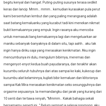
begitu kenyal dan hangat. Puting-puting susunya terasa sedikit
keras dan lancip. Mmm… mmm… kemudian kurasakan pula perut
kami bersentuhan lembut dan yang paling merangsang adalah
saat batang kemaluanku yang kucabut tadi kini menekan nikmat
bukit kemaluannya yang empuk. Ingin rasanya aku mencoba
untuk memasuki liang kemaluannya lagi dan mengeluarkan air
maniku sebanyak-banyaknya di dalam situ, tapi aahh… aku tak
ingin hanya diriku saja yang merasakan kenikmatan. Aku ingin
mencumbunya ini dulu, mengulum bibirnya, meremas dan
mengenyot-enyot kedua buah payudaranya, dan terakhir akan
kucumbu seluruh tubuhnya dari atas sampai ke kaki, kukecup dan
kucumbu alat kelaminnya, kujilati bibir kemaluan dan klitorisnya
sampai Kak Mira merasakan kenikmatan seks sesungguhnya dan
orgasme sepuasnya. Ia memandangku dari jarak yang kurang dari
10 senti dan tertawa renyah, “Mmmm… Kakak bahagia sekali
bersamamu seperti ini…” Belum sempat ia selesai ngomong, aku