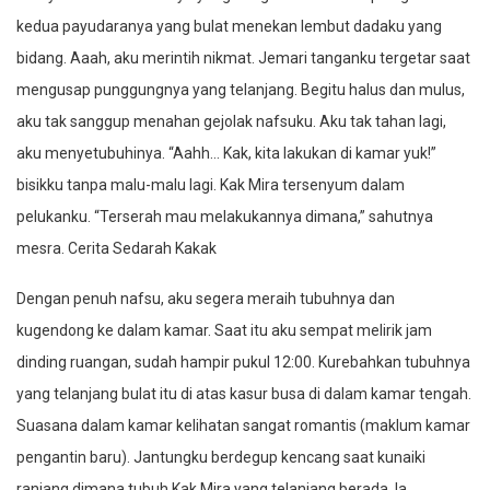
kedua payudaranya yang bulat menekan lembut dadaku yang
bidang. Aaah, aku merintih nikmat. Jemari tanganku tergetar saat
mengusap punggungnya yang telanjang. Begitu halus dan mulus,
aku tak sanggup menahan gejolak nafsuku. Aku tak tahan lagi,
aku menyetubuhinya. “Aahh… Kak, kita lakukan di kamar yuk!”
bisikku tanpa malu-malu lagi. Kak Mira tersenyum dalam
pelukanku. “Terserah mau melakukannya dimana,” sahutnya
mesra. Cerita Sedarah Kakak
Dengan penuh nafsu, aku segera meraih tubuhnya dan
kugendong ke dalam kamar. Saat itu aku sempat melirik jam
dinding ruangan, sudah hampir pukul 12:00. Kurebahkan tubuhnya
yang telanjang bulat itu di atas kasur busa di dalam kamar tengah.
Suasana dalam kamar kelihatan sangat romantis (maklum kamar
pengantin baru). Jantungku berdegup kencang saat kunaiki
ranjang dimana tubuh Kak Mira yang telanjang berada. Ia