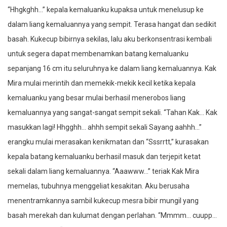
“Hhgkghh…” kepala kemaluanku kupaksa untuk menelusup ke
dalam liang kemaluannya yang sempit. Terasa hangat dan sedikit
basah. Kukecup bibirnya sekilas, lalu aku berkonsentrasi kembali
untuk segera dapat membenamkan batang kemaluanku
sepanjang 16 cm itu seluruhnya ke dalam liang kemaluannya. Kak
Mira mulai merintih dan memekik-mekik kecil ketika kepala
kemaluanku yang besar mulai berhasil menerobos liang
kemaluannya yang sangat-sangat sempit sekali. “Tahan Kak… Kak
masukkan lagi! Hhgghh… ahhh sempit sekali Sayang aahhh…”
erangku mulai merasakan kenikmatan dan “Sssrrtt,” kurasakan
kepala batang kemaluanku berhasil masuk dan terjepit ketat
sekali dalam liang kemaluannya. “Aaawww…” teriak Kak Mira
memelas, tubuhnya menggeliat kesakitan. Aku berusaha
menentramkannya sambil kukecup mesra bibir mungil yang
basah merekah dan kulumat dengan perlahan. “Mmmm… cuupp…