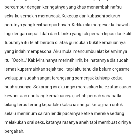
bercampur dengan keringatnya yang khas menambah nafsu
seks-ku semakin memuncak. Kukecup dan kubasahi seluruh
perutnya yang kecil sampai basah. Ketika aku bergeser ke bawah
lagi dengan cepat lidah dan bibirku yang tak pernah lepas dari kulit
tubuhnya itu telah berada di atas gundukan bukit kemaluannya
yang indah mempesona. Aku mulai mencumbu alat kelaminnya
itu. “Oooh…” Kak Mira hanya merintih lirih, kelihatannya dia sudah
lemas kupermainkan sejak tadi, tapi aku tahu dia belum orgasme
walaupun sudah sangat terangsang semenjak kuhisap kedua
buah susunya. Sekarang ini aku ingin merasakan kelezatan cairan
kewanitaan dari liang kemaluannya, sebab pernah sahabatku
bilang terus terang kepadaku kalau ia sangat ketagihan untuk
selalu meminum cairan lendir pacarnya ketika mereka sedang
melakukan oral seks, katanya rasanya aneh tapi membuat dirinya
bergairah.