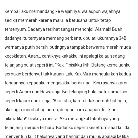
Kembali aku memandang ke wajahnya, walaupun wajahnya
sedikit memerah karena malu. Ia berusaha untuk tetap
tersenyum. Dadanya terlihat sangat menonjol. Alamak! Buah
dadanya itu ternyata memang berbentuk bulat, ukurannya 34B,
warnanya putih bersih, putingnya tampak berwarna merah muda
kecoklatan. Aaah… cantiknya kakakku ini apalagi kalau sedang
telanjang bulat seperti ini, “Kak…” bisikku lirih. Batang kemaluanku
semakin berdenyut tak karuan. Lalu Kak Mira mengulurkan kedua
tangannya kepadaku mengajakku berdiri lagi. Kini rasanya kami
seperti Adam dan Hawa saja. Bertelanjang bulat satu sama lain
seperti kaum nudis saja. “Aku tahu, kamu tidak pernah bahagia,
aku ingin membahagianmu, dengan cara apapun itu.. kini
nikmatilah!” bisiknya mesra. Aku merangkul tubuhnya yang
telanjang merasa terharu. Badanku seperti kesetrum saat kulitku
menyentuh kulit halusnya yang hangat dan mulus apalagi ketika