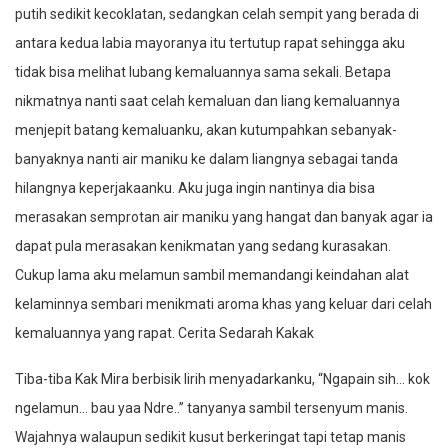
putih sedikit kecoklatan, sedangkan celah sempit yang berada di
antara kedua labia mayoranya itu tertutup rapat sehingga aku
tidak bisa melihat lubang kemaluannya sama sekali. Betapa
nikmatnya nanti saat celah kemaluan dan liang kemaluannya
menjepit batang kemaluanku, akan kutumpahkan sebanyak-
banyaknya nanti air maniku ke dalam liangnya sebagai tanda
hilangnya keperjakaanku. Aku juga ingin nantinya dia bisa
merasakan semprotan air maniku yang hangat dan banyak agar ia
dapat pula merasakan kenikmatan yang sedang kurasakan.
Cukup lama aku melamun sambil memandangi keindahan alat
kelaminnya sembari menikmati aroma khas yang keluar dari celah
kemaluannya yang rapat. Cerita Sedarah Kakak
Tiba-tiba Kak Mira berbisik lirih menyadarkanku, “Ngapain sih… kok
ngelamun… bau yaa Ndre..” tanyanya sambil tersenyum manis.
Wajahnya walaupun sedikit kusut berkeringat tapi tetap manis