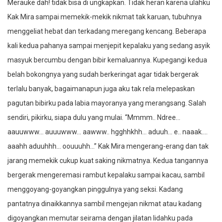
Merauke dah! tidak bisa di ungkapkan. Tidak heran karena ulahku
Kak Mira sampai memekik-mekik nikmat tak karuan, tubuhnya
menggeliat hebat dan terkadang meregang kencang. Beberapa
kali kedua pahanya sampai menjepit kepalaku yang sedang asyik
masyuk bercumbu dengan bibir kemaluannya. Kupegangi kedua
belah bokongnya yang sudah berkeringat agar tidak bergerak
terlalu banyak, bagaimanapun juga aku tak rela melepaskan
pagutan bibirku pada labia mayoranya yang merangsang. Salah
sendiri, pikirku, siapa dulu yang mulai. “Mmmm.. Ndree…
aauuwww… auuuwww… aawww.. hgghhkhh… aduuh… e.. naaak….
aaahh aduuhhh… oouuuhh…” Kak Mira mengerang-erang dan tak
jarang memekik cukup kuat saking nikmatnya. Kedua tangannya
bergerak mengeremasi rambut kepalaku sampai kacau, sambil
menggoyang-goyangkan pinggulnya yang seksi. Kadang
pantatnya dinaikkannya sambil mengejan nikmat atau kadang
digoyangkan memutar seirama dengan jilatan lidahku pada