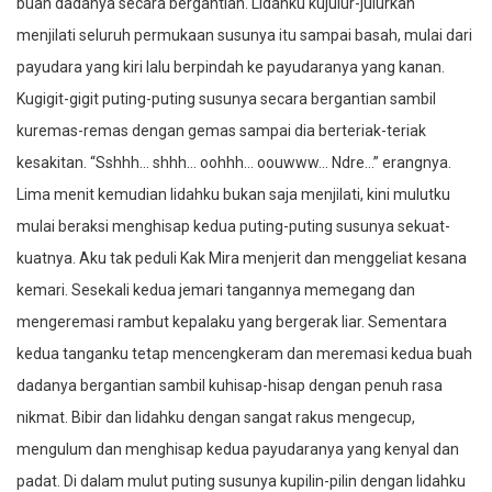
buah dadanya secara bergantian. Lidahku kujulur-julurkan
menjilati seluruh permukaan susunya itu sampai basah, mulai dari
payudara yang kiri lalu berpindah ke payudaranya yang kanan.
Kugigit-gigit puting-puting susunya secara bergantian sambil
kuremas-remas dengan gemas sampai dia berteriak-teriak
kesakitan. “Sshhh… shhh… oohhh… oouwww… Ndre…” erangnya.
Lima menit kemudian lidahku bukan saja menjilati, kini mulutku
mulai beraksi menghisap kedua puting-puting susunya sekuat-
kuatnya. Aku tak peduli Kak Mira menjerit dan menggeliat kesana
kemari. Sesekali kedua jemari tangannya memegang dan
mengeremasi rambut kepalaku yang bergerak liar. Sementara
kedua tanganku tetap mencengkeram dan meremasi kedua buah
dadanya bergantian sambil kuhisap-hisap dengan penuh rasa
nikmat. Bibir dan lidahku dengan sangat rakus mengecup,
mengulum dan menghisap kedua payudaranya yang kenyal dan
padat. Di dalam mulut puting susunya kupilin-pilin dengan lidahku