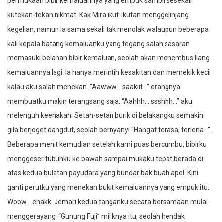
permukaan bibir kemaluannya yang empuk sambil sesekali
kutekan-tekan nikmat. Kak Mira ikut-ikutan menggelinjang
kegelian, namun ia sama sekali tak menolak walaupun beberapa
kali kepala batang kemaluanku yang tegang salah sasaran
memasuki belahan bibir kemaluan, seolah akan menembus liang
kemaluannya lagi. Ia hanya merintih kesakitan dan memekik kecil
kalau aku salah menekan. “Aawww… saakiit…” erangnya
membuatku makin terangsang saja. “Aahhh… ssshhh…” aku
melenguh keenakan. Setan-setan burik di belakangku semakin
gila berjoget dangdut, seolah bernyanyi “Hangat terasa, terlena…”.
Beberapa menit kemudian setelah kami puas bercumbu, bibirku
menggeser tubuhku ke bawah sampai mukaku tepat berada di
atas kedua bulatan payudara yang bundar bak buah apel. Kini
ganti perutku yang menekan bukit kemaluannya yang empuk itu.
Woow… enakk. Jemari kedua tanganku secara bersamaan mulai
menggerayangi “Gunung Fuji” miliknya itu, seolah hendak