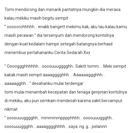
Tomi mendorong dan menarik pantatnya mungkin dia merasa
kalau mekiku masih begitu sempit
” ooooccchhhhh… enakk bangett mekimu kak, aku tau kalau kamu
masih perawan ” dia tersenyum dan mendorong kontolnya
dengan kuat kedalam hampir setegah batangnya berhasil
menembus pertahananku Cerita Sedarah Xxx
” Ooooggghhhhhh… oooouuugggghh.. Sakitt tomm…. Meki sempit
kakak masih sempit aaaagggghhh…. Aaaaaaggghhh…
aaaaagghh… ” desahanku mulai terdengar
tomi mulai menambah kecepatan dan tenaga genjotan kontolnya
di mekiku, aku pun semkain mendesah karena sakit bercamput
nikmat
” oooouuugggghh… mmmmmpppphhhh… oooouuuggghh…
oooouuuggghh… aaaagggghhhh… saya..ng..g… pelannn