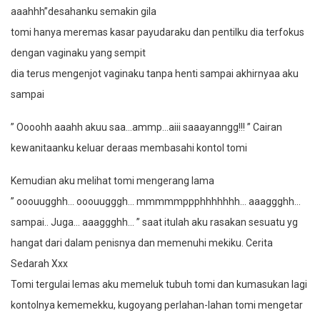
aaahhh”desahanku semakin gila
tomi hanya meremas kasar payudaraku dan pentilku dia terfokus
dengan vaginaku yang sempit
dia terus mengenjot vaginaku tanpa henti sampai akhirnyaa aku
sampai
” Oooohh aaahh akuu saa…ammp…aiii saaayanngg!!! ” Cairan
kewanitaanku keluar deraas membasahi kontol tomi
Kemudian aku melihat tomi mengerang lama
” ooouugghh… ooouugggh… mmmmmppphhhhhhh… aaaggghh…
sampai.. Juga… aaaggghh… ” saat itulah aku rasakan sesuatu yg
hangat dari dalam penisnya dan memenuhi mekiku. Cerita
Sedarah Xxx
Tomi tergulai lemas aku memeluk tubuh tomi dan kumasukan lagi
kontolnya kememekku, kugoyang perlahan-lahan tomi mengetar