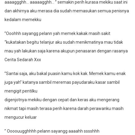
aaaaggghh… aaaaagghh… ” semakin perih kurasa mekiku saat ini
dan akhirnya aku merasa dia sudah memasukan semua penisnya
kedalam memekku
”Ooohhh sayangg pelann yah memek kakak masih sakit
“kukatakan begitu telanjur aku sudah menikmatinya mau tidak
mau yah lakukan saja karena akupun penasaran dengan rasanya
Cerita Sedarah Xxx
”Santai saja, aku bakal puasin kamu kok kak. Memek kamu enak
juga yah” katanya sambil meremas payudaraku kasar sambil
mengigit pentilku
digenjotnya mekiku dengan cepat dan keras aku mengerang
nikmat tapi masih terasa perih karena darah perawanku masih
mengucur keluar
” Oooouugghhhh pelann sayangg aaaahh sssshhh