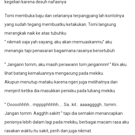
kegelian karena desuh nafasnya
Tomi membuka baju dan celananya terpangpang lah kontolnya
yang sudah tegang membuatku ketakukan. Tomi langsung
merangkak naik ke atas tubuhku
” nikmati saja yah sayang, aku akan memuaskanmu” aku
menangis tapi penasaran bagaimana rasanya bersetubuh
” Jangann tomm, aku masih perawann tom jangannnn! ” Kini aku
lihat batang kemaluannya mengacung pada mekiku.
Akupun menutup mataku karena ngeri juga melihatnya dan
menjerit ketika dia masukkan penisku pada lubang mekiku
” Ooooohhhh… mpppphhhhh….. Sa…kit… aaaaggggh…tomm..
Jangan tomm. Aagghh sakitt ” tapi dia semakin menancapkan
penisnya lebih dalam lagi pada mekiku, berbagai macam rasa aku
rasakan waktu itu sakit, perih dan juga nikmat.