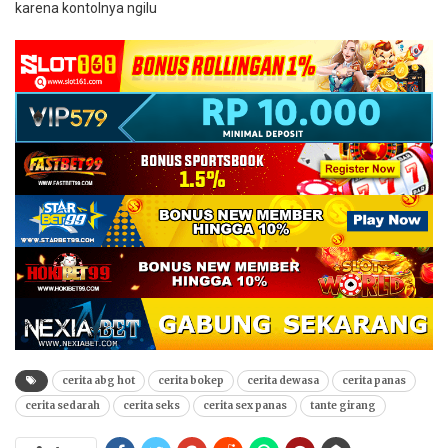
karena kontolnya ngilu
cerita abg hot
cerita bokep
cerita dewasa
cerita panas
cerita sedarah
cerita seks
cerita sex panas
tante girang