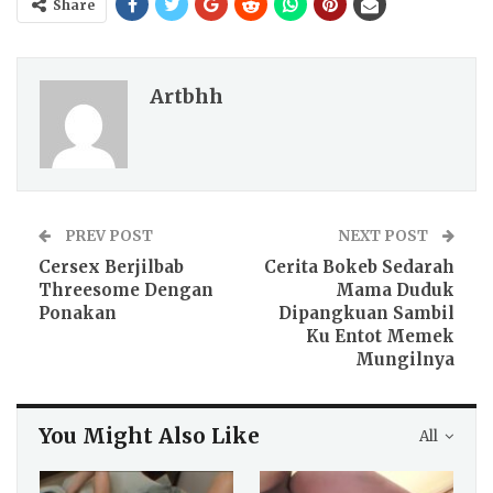
Share
Artbhh
PREV POST
NEXT POST
Cersex Berjilbab
Cerita Bokeb Sedarah
Threesome Dengan
Mama Duduk
Ponakan
Dipangkuan Sambil
Ku Entot Memek
Mungilnya
You Might Also Like
All