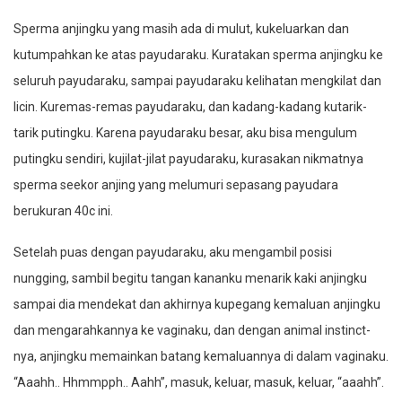
Sperma anjingku yang masih ada di mulut, kukeluarkan dan
kutumpahkan ke atas payudaraku. Kuratakan sperma anjingku ke
seluruh payudaraku, sampai payudaraku kelihatan mengkilat dan
licin. Kuremas-remas payudaraku, dan kadang-kadang kutarik-
tarik putingku. Karena payudaraku besar, aku bisa mengulum
putingku sendiri, kujilat-jilat payudaraku, kurasakan nikmatnya
sperma seekor anjing yang melumuri sepasang payudara
berukuran 40c ini.
Setelah puas dengan payudaraku, aku mengambil posisi
nungging, sambil begitu tangan kananku menarik kaki anjingku
sampai dia mendekat dan akhirnya kupegang kemaluan anjingku
dan mengarahkannya ke vaginaku, dan dengan animal instinct-
nya, anjingku memainkan batang kemaluannya di dalam vaginaku.
“Aaahh.. Hhmmpph.. Aahh”, masuk, keluar, masuk, keluar, “aaahh”.