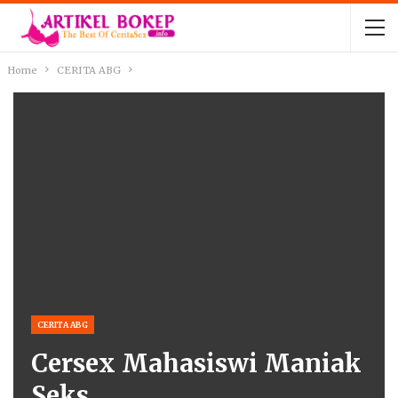
Home
CERITA ABG
CERITA ABG
Cersex Mahasiswi Maniak
Seks