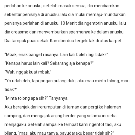
perlahan ke anusku, setelah masuk semua, dia mendiamkan
sebentar penisnya di anusku, lalu dia mulai memaju-mundurkan
penisnya perlahan di anusku. 10 Menit dia ngentotin anusku, lalu
dia orgasme dan menyemburkan spermanya ke dalam anusku.
Dia tampak puas sekali. Kami berdua tergeletak di atas karpet.
“Mbak, enak banget rasanya. Lain kali boleh lagi tidak?”
“Kenapa harus lain kali? Sekarang aja kenapa?”
“Wah, nggak kuat mbak.”
“Ya udah deh, tapi jangan pulang dulu, aku mau minta tolong, mau
tidak?”
“Minta tolong apa sih?” Tanyanya.
Aku beranjak dari rerumputan di taman dan pergi ke halaman
samping, dan mengajak anjing herder yang selama ini setia
menjagaku. Setelah sampai ke tempat kami ngentot tadi, aku
bilang, “mas, aku mau tanya, payudaraku besar tidak sih?”