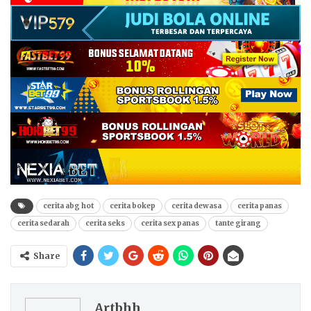
cerita abg hot
cerita bokep
cerita dewasa
cerita panas
cerita sedarah
cerita seks
cerita sex panas
tante girang
Share
Artbhh