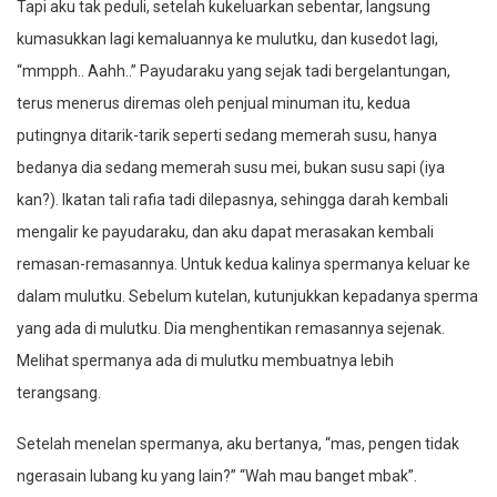
Tapi aku tak peduli, setelah kukeluarkan sebentar, langsung
kumasukkan lagi kemaluannya ke mulutku, dan kusedot lagi,
“mmpph.. Aahh..” Payudaraku yang sejak tadi bergelantungan,
terus menerus diremas oleh penjual minuman itu, kedua
putingnya ditarik-tarik seperti sedang memerah susu, hanya
bedanya dia sedang memerah susu mei, bukan susu sapi (iya
kan?). Ikatan tali rafia tadi dilepasnya, sehingga darah kembali
mengalir ke payudaraku, dan aku dapat merasakan kembali
remasan-remasannya. Untuk kedua kalinya spermanya keluar ke
dalam mulutku. Sebelum kutelan, kutunjukkan kepadanya sperma
yang ada di mulutku. Dia menghentikan remasannya sejenak.
Melihat spermanya ada di mulutku membuatnya lebih
terangsang.
Setelah menelan spermanya, aku bertanya, “mas, pengen tidak
ngerasain lubang ku yang lain?” “Wah mau banget mbak”.