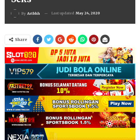
Last updated
May 24, 2020
By
Artbhh
Share