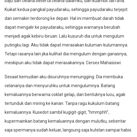
baju dan celana beserta celana dalamku, dan kuambil tali rafia.
Kuikat kedua pangkal payudaraku, sehingga payudaraku terjepit
dan semakin terdorong ke depan. Hal ini membuat darah tidak
dapat mengalir ke payudaraku, sehingga warnanya berubah
menjadi agak kebiru-biruan. Lalu kusuruh dia untuk mengulum
putingku lagi. Aku tidak dapat merasakan kuluman-kulumannya.
Tetapi rasanya lain jika kulihat dia mengulum dengan ganasnya,
meskipun aku tidak dapat merasakannya. Cersex Mahasiswi
Sesaat kemudian aku disuruhnya menungging. Dia membuka
celananya dan menyuruhku untuk mengulumnya. Batang
kemaluannya berwarna coklat gelap, dan bentuknya lucu, agak
tertunduk dan miring ke kanan. Tanpa ragu kukulum batang
kemaluannya. Kusedot sambil kugigit-gigit, “hmmphh”,
kupermainkan batang kemaluannya dengan mulutku, sebentar
saja spermanya sudah keluar, langsung saja kutelan sampai habis.