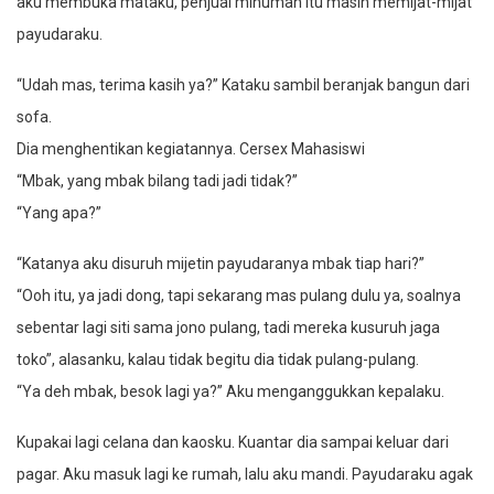
aku membuka mataku, penjual minuman itu masih memijat-mijat
payudaraku.
“Udah mas, terima kasih ya?” Kataku sambil beranjak bangun dari
sofa.
Dia menghentikan kegiatannya. Cersex Mahasiswi
“Mbak, yang mbak bilang tadi jadi tidak?”
“Yang apa?”
“Katanya aku disuruh mijetin payudaranya mbak tiap hari?”
“Ooh itu, ya jadi dong, tapi sekarang mas pulang dulu ya, soalnya
sebentar lagi siti sama jono pulang, tadi mereka kusuruh jaga
toko”, alasanku, kalau tidak begitu dia tidak pulang-pulang.
“Ya deh mbak, besok lagi ya?” Aku menganggukkan kepalaku.
Kupakai lagi celana dan kaosku. Kuantar dia sampai keluar dari
pagar. Aku masuk lagi ke rumah, lalu aku mandi. Payudaraku agak