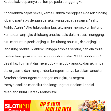
Kedua kaki depannya bertumpu pada punggungku.
Kocokannya cepat sekali, kemaluannya menggesek-gesek dinding
lubang pantatku dengan gerakan yang cepat, rasanya, “aah..
Aahh.. Aahh..” Aku tidak sabar lagi, aku ingin merasakan batang
kemaluan anjingku di lubang anusku. Lalu dalam posisi nungging,
aku menuntun penis anjing ku ke lubang anusku, dan anjingku
langsung menusuk anusku hingga ambles semua, dan dia mulai
melakukan gerakan maju mundur di anusku. “Ohhh ohhh ahhh”
desahku, 10 menit dia menyodok – nyodok anusku dan akhirnya
dia orgasme dan menyemburkan spermanya ke dalam anusku.
Setelah selesai ngentot dengan anjingku, ak segera
menyelesaikan mandiku dan langsung tidur dalam kondisi
telanjang bulat. Cersex Mahasiswi