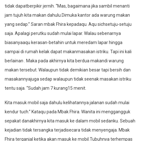
tidak dapatberpikir jernih. “Mas, bagaimana jika sambil menanti
jam tujuh kita makan dahulu.Dimuka kantor ada warung makan
yang sedap.” Saran mbak Fhira kepadaqu. Aqu sichsetuju-setuju
saja. Apalagi perutku sudah mulai lapar. Walau sebenarnya
biasanyaaqu kerasan-betahin untuk meredam lapar hingga
sampai di rumah kelak dapat makanmasakan istriku. Tapi ini kali
berlainan . Maka pada akhirnya kita berdua makandi warung
makan tersebut. Walaupun tidak demikian besar tapi bersih dan
masakannyajuga sedap walaupun tidak seenak masakan istriku
tentu saja. “Sudah jam 7 kurang15 menit.
Kita masuk mobil saja dahulu kelihatannya jalanan sudah mulai
kendur tuch.” Kataqu pada Mbak Fhira. Wanita ini menggangguk
sepakat danakhirnya kita masuk ke dalam mobil sedanku. Sebuah
kejadian tidak tersangka terjadisecara tidak menyengaja. Mbak
Fhira terganjal ketika akan masuk ke mobil.Tubuhnya terhempas