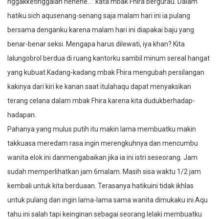
nggakketinggalan hehehe…” kata mbak Fhira bergurau. Dalam
hatiku sich aqusenang-senang saja malam hari ini ia pulang
bersama denganku karena malam hari ini diapakai baju yang
benar-benar seksi. Mengapa harus dilewati, iya khan? Kita
lalungobrol berdua di ruang kantorku sambil minum sereal hangat
yang kubuat.Kadang-kadang mbak Fhira mengubah persilangan
kakinya dari kiri ke kanan saat itulahaqu dapat menyaksikan
terang celana dalam mbak Fhira karena kita dudukberhadap-
hadapan.
Pahanya yang mulus putih itu makin lama membuatku makin
takkuasa meredam rasa ingin merengkuhnya dan mencumbu
wanita elok ini danmengabaikan jika ia ini istri seseorang. Jam
sudah memperlihatkan jam 6malam. Masih sisa waktu 1/2 jam
kembali untuk kita berduaan. Terasanya hatikuini tidak ikhlas
untuk pulang dan ingin lama-lama sama wanita dimukaku ini.Aqu
tahu ini salah tapi keinginan sebagai seorang lelaki membuatku