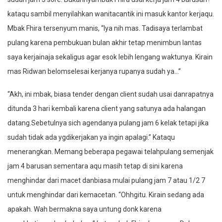
kataqu sambil menyilahkan wanitacantik ini masuk kantor kerjaqu.
Mbak Fhira tersenyum manis, “Iya nih mas. Tadisaya terlambat
pulang karena pembukuan bulan akhir tetap menimbun lantas
saya kerjainaja sekaligus agar esok lebih lengang waktunya. Kirain
mas Ridwan belomselesai kerjanya rupanya sudah ya…”
“Akh, ini mbak, biasa tender dengan client sudah usai danrapatnya
ditunda 3 hari kembali karena client yang satunya ada halangan
datang.Sebetulnya sich agendanya pulang jam 6 kelak tetapi jika
sudah tidak ada ygdikerjakan ya ingin apalagi.” Kataqu
menerangkan. Memang beberapa pegawai telahpulang semenjak
jam 4 barusan sementara aqu masih tetap di sini karena
menghindar dari macet danbiasa mulai pulang jam 7 atau 1/2 7
untuk menghindar dari kemacetan. “Ohhgitu. Kirain sedang ada
apakah. Wah bermakna saya untung donk karena