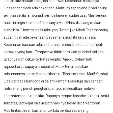
Lantas kita makan siang berdua. “Wah kebenaran mas, saya
jugasedang tidak ada pekerjaan. Mahfum sepanjang 2 hari paling
akhir ini selalu lemburjadi semua laporan sudah usai. Mas sendiri
habis ini ingin ke mana?” bertanya MbakFhira diselang makan
siang kita. “Hmmm, tidak tahu yah. Tetapi jika Mbak Fhiramemang
sudah tidak ada pekerjaan bagaimana jika kita keluar saja.
Kebenaran barusan adaselebaran promosi berkenaan tempat
karaoke yang baru. Tempatnya tidak demikian jauhdari sini dan
ucapnya sich cukup terbatas begitu.” Ajakku. Dalam hati
aquberharap supaya ia sepakat. Mbak Fhira habiskan
minumannya lantas beranjakberdiri. “Bisa tuch mas. Mari! Kembali
juga daripada bengong di dalam kantor.” Diasetuju dan dengan
hati senang penuh pengharapan aqu melesatkan mobilku
kearahtempat tujuan kita. Rupanya tempat karaoke itu betul-betul
terbatas, jadiwajar saja jika promosinya besar di perkantoran.
Aqu lantas pesan kamar untuk kita berdua sepanjang