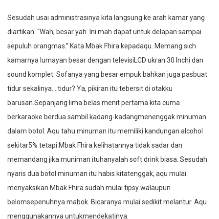
Sesudah usai administrasinya kita langsung ke arah kamar yang
diartikan. “Wah, besar yah. Ini mah dapat untuk delapan sampai
sepuluh orangmas.” Kata Mbak Fhira kepadaqu. Memang sich
kamarnya lumayan besar dengan televisiLCD ukran 30 Inchi dan
sound komplet. Sofanya yang besar empuk bahkan juga pasbuat
tidur sekalinya….tidur? Ya, pikiran itu tebersit di otakku
barusan.Sepanjang lima belas menit pertama kita cuma
berkaraoke berdua sambil kadang-kadangmenenggak minuman
dalam botol. Aqu tahu minuman itu memiliki kandungan alcohol
sekitar5% tetapi Mbak Fhira kelihatannya tidak sadar dan
memandang jika muniman ituhanyalah soft drink biasa. Sesudah
nyaris dua botol minuman itu habis kitatenggak, aqu mulai
menyaksikan Mbak Fhira sudah mulai tipsy walaupun
belomsepenuhnya mabok. Bicaranya mulai sedikit melantur. Aqu
menggunakannya untukmendekatinya.