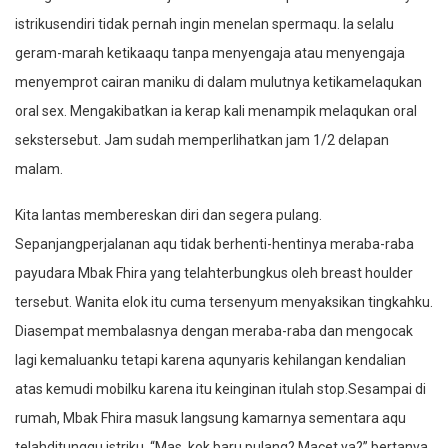
istrikusendiri tidak pernah ingin menelan spermaqu. Ia selalu
geram-marah ketikaaqu tanpa menyengaja atau menyengaja
menyemprot cairan maniku di dalam mulutnya ketikamelaqukan
oral sex. Mengakibatkan ia kerap kali menampik melaqukan oral
sekstersebut. Jam sudah memperlihatkan jam 1/2 delapan
malam.
Kita lantas membereskan diri dan segera pulang.
Sepanjangperjalanan aqu tidak berhenti-hentinya meraba-raba
payudara Mbak Fhira yang telahterbungkus oleh breast houlder
tersebut. Wanita elok itu cuma tersenyum menyaksikan tingkahku.
Diasempat membalasnya dengan meraba-raba dan mengocak
lagi kemaluanku tetapi karena aqunyaris kehilangan kendalian
atas kemudi mobilku karena itu keinginan itulah stop.Sesampai di
rumah, Mbak Fhira masuk langsung kamarnya sementara aqu
telahditunggu istriku. “Mas, kok baru pulang? Macet ya?” bertanya