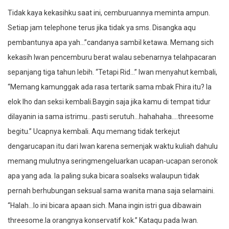
Tidak kaya kekasihku saat ini, cemburuannya meminta ampun.
Setiap jam telephone terus jika tidak ya sms. Disangka aqu
pembantunya apa yah…”candanya sambil ketawa. Memang sich
kekasih Iwan pencemburu berat walau sebenarnya telahpacaran
sepanjang tiga tahun lebih. “Tetapi Rid…” Iwan menyahut kembali,
“Memang kamunggak ada rasa tertarik sama mbak Fhira itu? Ia
elok lho dan seksi kembali.Baygin saja jika kamu di tempat tidur
dilayanin ia sama istrimu…pasti serutuh…hahahaha….threesome
begitu.” Ucapnya kembali. Aqu memang tidak terkejut
dengarucapan itu dari Iwan karena semenjak waktu kuliah dahulu
memang mulutnya seringmengeluarkan ucapan-ucapan seronok
apa yang ada. Ia paling suka bicara soalseks walaupun tidak
pernah berhubungan seksual sama wanita mana saja selamaini.
“Halah…lo ini bicara apaan sich. Mana ingin istri gua dibawain
threesome.Ia orangnya konservatif kok.” Kataqu pada Iwan.