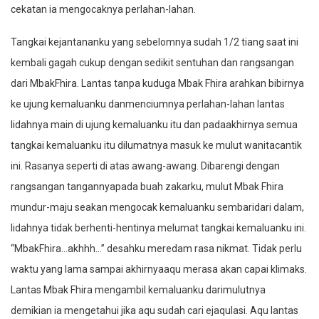
cekatan ia mengocaknya perlahan-lahan.
Tangkai kejantananku yang sebelomnya sudah 1/2 tiang saat ini
kembali gagah cukup dengan sedikit sentuhan dan rangsangan
dari MbakFhira. Lantas tanpa kuduga Mbak Fhira arahkan bibirnya
ke ujung kemaluanku danmenciumnya perlahan-lahan lantas
lidahnya main di ujung kemaluanku itu dan padaakhirnya semua
tangkai kemaluanku itu dilumatnya masuk ke mulut wanitacantik
ini. Rasanya seperti di atas awang-awang. Dibarengi dengan
rangsangan tangannyapada buah zakarku, mulut Mbak Fhira
mundur-maju seakan mengocak kemaluanku sembaridari dalam,
lidahnya tidak berhenti-hentinya melumat tangkai kemaluanku ini.
“MbakFhira…akhhh…” desahku meredam rasa nikmat. Tidak perlu
waktu yang lama sampai akhirnyaaqu merasa akan capai klimaks.
Lantas Mbak Fhira mengambil kemaluanku darimulutnya
demikian ia mengetahui jika aqu sudah cari ejaqulasi. Aqu lantas