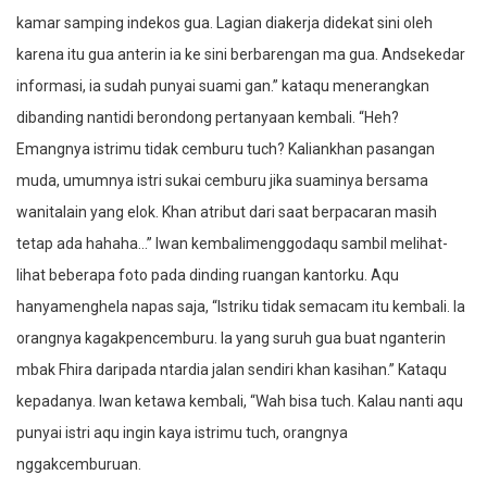
kamar samping indekos gua. Lagian diakerja didekat sini oleh
karena itu gua anterin ia ke sini berbarengan ma gua. Andsekedar
informasi, ia sudah punyai suami gan.” kataqu menerangkan
dibanding nantidi berondong pertanyaan kembali. “Heh?
Emangnya istrimu tidak cemburu tuch? Kaliankhan pasangan
muda, umumnya istri sukai cemburu jika suaminya bersama
wanitalain yang elok. Khan atribut dari saat berpacaran masih
tetap ada hahaha…” Iwan kembalimenggodaqu sambil melihat-
lihat beberapa foto pada dinding ruangan kantorku. Aqu
hanyamenghela napas saja, “Istriku tidak semacam itu kembali. Ia
orangnya kagakpencemburu. Ia yang suruh gua buat nganterin
mbak Fhira daripada ntardia jalan sendiri khan kasihan.” Kataqu
kepadanya. Iwan ketawa kembali, “Wah bisa tuch. Kalau nanti aqu
punyai istri aqu ingin kaya istrimu tuch, orangnya
nggakcemburuan.