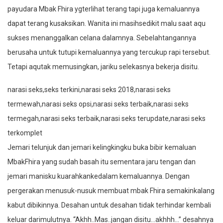
payudara Mbak Fhira ygterlihat terang tapi juga kemaluannya
dapat terang kusaksikan. Wanita ini masihsedikit malu saat aqu
sukses menanggalkan celana dalamnya. Sebelahtangannya
berusaha untuk tutupi kemaluannya yang tercukup rapi tersebut.
Tetapi aqutak memusingkan, jariku selekasnya bekerja disitu.
narasi seks,seks terkini,narasi seks 2018,narasi seks
termewah,narasi seks opsi,narasi seks terbaik,narasi seks
termegah,narasi seks terbaik,narasi seks terupdate,narasi seks
terkomplet
Jemari telunjuk dan jemari kelingkingku buka bibir kemaluan
MbakFhira yang sudah basah itu sementara jaru tengan dan
jemari manisku kuarahkankedalam kemaluannya. Dengan
pergerakan menusuk-nusuk membuat mbak Fhira semakinkalang
kabut dibikinnya. Desahan untuk desahan tidak terhindar kembali
keluar darimulutnya. “Akhh..Mas..jangan disitu…akhhh…” desahnya