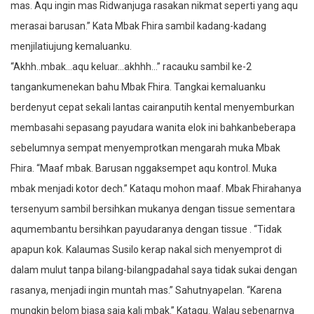
mas. Aqu ingin mas Ridwanjuga rasakan nikmat seperti yang aqu
merasai barusan.” Kata Mbak Fhira sambil kadang-kadang
menjilatiujung kemaluanku.
“Akhh..mbak…aqu keluar…akhhh…” racauku sambil ke-2
tangankumenekan bahu Mbak Fhira. Tangkai kemaluanku
berdenyut cepat sekali lantas cairanputih kental menyemburkan
membasahi sepasang payudara wanita elok ini bahkanbeberapa
sebelumnya sempat menyemprotkan mengarah muka Mbak
Fhira. “Maaf mbak. Barusan nggaksempet aqu kontrol. Muka
mbak menjadi kotor dech.” Kataqu mohon maaf. Mbak Fhirahanya
tersenyum sambil bersihkan mukanya dengan tissue sementara
aqumembantu bersihkan payudaranya dengan tissue . “Tidak
apapun kok. Kalaumas Susilo kerap nakal sich menyemprot di
dalam mulut tanpa bilang-bilangpadahal saya tidak sukai dengan
rasanya, menjadi ingin muntah mas.” Sahutnyapelan. “Karena
mungkin belom biasa saja kali mbak.” Kataqu. Walau sebenarnya