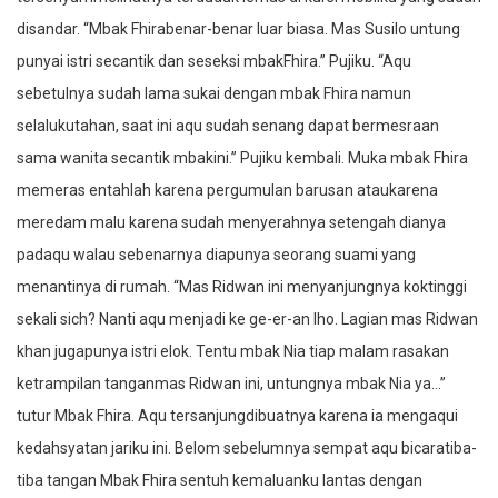
disandar. “Mbak Fhirabenar-benar luar biasa. Mas Susilo untung
punyai istri secantik dan seseksi mbakFhira.” Pujiku. “Aqu
sebetulnya sudah lama sukai dengan mbak Fhira namun
selalukutahan, saat ini aqu sudah senang dapat bermesraan
sama wanita secantik mbakini.” Pujiku kembali. Muka mbak Fhira
memeras entahlah karena pergumulan barusan ataukarena
meredam malu karena sudah menyerahnya setengah dianya
padaqu walau sebenarnya diapunya seorang suami yang
menantinya di rumah. “Mas Ridwan ini menyanjungnya koktinggi
sekali sich? Nanti aqu menjadi ke ge-er-an lho. Lagian mas Ridwan
khan jugapunya istri elok. Tentu mbak Nia tiap malam rasakan
ketrampilan tanganmas Ridwan ini, untungnya mbak Nia ya…”
tutur Mbak Fhira. Aqu tersanjungdibuatnya karena ia mengaqui
kedahsyatan jariku ini. Belom sebelumnya sempat aqu bicaratiba-
tiba tangan Mbak Fhira sentuh kemaluanku lantas dengan