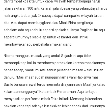
dari tempat kos kita untuk capai wilayah tempat kerjaqu harus
jalan sekitaran 100 mtr. ke arah jalan besar yang selanjutnya harus
naik angkotsebanyak 2x supaya dapat sampai ke wilayah tujuan
kita. Aqu dapat membaygkankalau Mbak Fhira pergi kerja
sebelom ada aqu dahulu seperti apakah sulitnya.Pagi hari itu aqu
seperti umumnya siap-siap untuk ke kantor dan istriku
membawakanaqu perbekalan makan siang.
Nia memang juru masak yang andal. Sejauh ini aqu tidak
menampiktiap kali ia membawa perbekalan karena masakannya
hebat sedap, mahfum satu tahun pelatihan masak waktu kuliah
dahulu. “Mas, maaf sudah nungguin lama yah?Habisnya mas
Susilo barusan rewel terus meminta dilayanin sich. Maaf ya kalau
kelamaannunggunya.” Kata mbak Fhira ramah. Aqu terkejut
menyaksikan performa mbak Fhira ini kali. Memang ia kenakan
pakaian kerja tapi rok nya kusaksikan lebihpendek dari umumnya