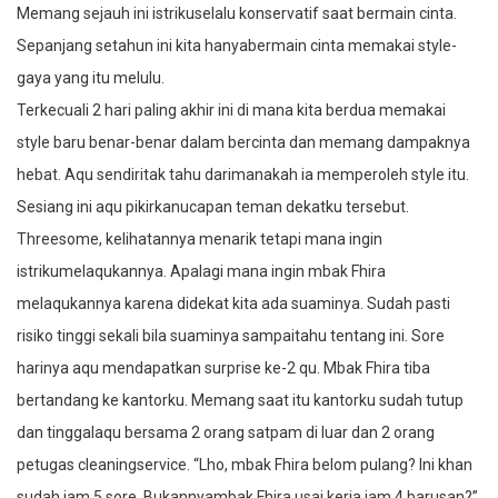
Memang sejauh ini istrikuselalu konservatif saat bermain cinta.
Sepanjang setahun ini kita hanyabermain cinta memakai style-
gaya yang itu melulu.
Terkecuali 2 hari paling akhir ini di mana kita berdua memakai
style baru benar-benar dalam bercinta dan memang dampaknya
hebat. Aqu sendiritak tahu darimanakah ia memperoleh style itu.
Sesiang ini aqu pikirkanucapan teman dekatku tersebut.
Threesome, kelihatannya menarik tetapi mana ingin
istrikumelaqukannya. Apalagi mana ingin mbak Fhira
melaqukannya karena didekat kita ada suaminya. Sudah pasti
risiko tinggi sekali bila suaminya sampaitahu tentang ini. Sore
harinya aqu mendapatkan surprise ke-2 qu. Mbak Fhira tiba
bertandang ke kantorku. Memang saat itu kantorku sudah tutup
dan tinggalaqu bersama 2 orang satpam di luar dan 2 orang
petugas cleaningservice. “Lho, mbak Fhira belom pulang? Ini khan
sudah jam 5 sore. Bukannyambak Fhira usai kerja jam 4 barusan?”