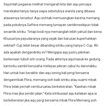
Sejumlah pegawai melihat mengarah kita dan aqu percaya
merekabertanya-tanya siapa sebetulnya wanita yang dibawa
atasannya tersebut. Aqu sichtak memusingkan karena memang
pada pokoknya Safhira memang lumayan cantikmeskipun tidak
secantik istriku. Tetapi bodi nya memanglah lebih yahud dan berisi.
Khususnya payudaranya yang sejak dari barusan kuperhatikan
sekitarF-Cup lebih besar dibanding istriku yang hanya C-Cup. Ah
ada apakah dengandiriku ini? Mengapa aqu justru pikirkan
berkenaan tubuh istri orang. Pada akhirnya aqumasuk ke gedung
kantorku sambil berusaha melepas pikiran cabul itu dariotakku.
Hari untuk hari berakhir dan aqu sering kali pergi bersama
denganmbak Fhira, memang sich baik istriku atau suami mbak
Fhira tidak pernah cemburuatau berkeberatan. “Kasihan mbak
Fhira mas jika sendiri jalan.” Kata istrikusaat aqu katakan apa ia
berkeberatan jika aqu pergi bersama mbak Fhira.Memang sich