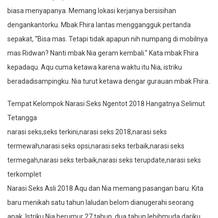
biasa menyapanya. Memang lokasi kerjanya bersisihan
dengankantorku. Mbak Fhira lantas menggangguk pertanda
sepakat, “Bisa mas. Tetapi tidak apapun nih numpang di mobilnya
mas Ridwan? Nanti mbak Nia geram kembali.” Kata mbak Fhira
kepadaqu. Aqu cuma ketawa karena waktu itu Nia, istriku
beradadisampingku. Nia turut ketawa dengar gurauan mbak Fhira.
Tempat Kelompok Narasi Seks Ngentot 2018 Hangatnya Selimut
Tetangga
narasi seks,seks terkini,narasi seks 2018,narasi seks
termewah,narasi seks opsi,narasi seks terbaik,narasi seks
termegah,narasi seks terbaik,narasi seks terupdate,narasi seks
terkomplet
Narasi Seks Asli 2018 Aqu dan Nia memang pasangan baru. Kita
baru menikah satu tahun laludan belom dianugerahi seorang
anak. Istriku Nia berumur 27 tahun, dua tahun lebihmuda dariku.