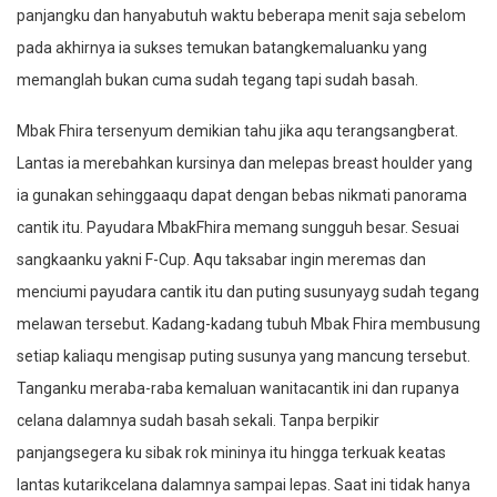
panjangku dan hanyabutuh waktu beberapa menit saja sebelom
pada akhirnya ia sukses temukan batangkemaluanku yang
memanglah bukan cuma sudah tegang tapi sudah basah.
Mbak Fhira tersenyum demikian tahu jika aqu terangsangberat.
Lantas ia merebahkan kursinya dan melepas breast houlder yang
ia gunakan sehinggaaqu dapat dengan bebas nikmati panorama
cantik itu. Payudara MbakFhira memang sungguh besar. Sesuai
sangkaanku yakni F-Cup. Aqu taksabar ingin meremas dan
menciumi payudara cantik itu dan puting susunyayg sudah tegang
melawan tersebut. Kadang-kadang tubuh Mbak Fhira membusung
setiap kaliaqu mengisap puting susunya yang mancung tersebut.
Tanganku meraba-raba kemaluan wanitacantik ini dan rupanya
celana dalamnya sudah basah sekali. Tanpa berpikir
panjangsegera ku sibak rok mininya itu hingga terkuak keatas
lantas kutarikcelana dalamnya sampai lepas. Saat ini tidak hanya