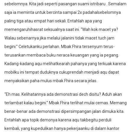
sebelomnya. Kita jadi seperti pasangan suami istribaru . Semalam
saja ia meminta untuk bercinta sampai 2x padahalsebelomnya
paling tiga atau empat hari sekali. Entahlah apa yang
memengaruhihasrat seksualnya saat ini. “Wah kok macet ya?
Walau sebenarnya jika melalui jalanini tidak macet tuch jam
begini.” Celetukanku perlahan. Mbak Fhira tersenyum terus-
terusankan membaca buku neraca keuangan yang ia pegang.
Kadang-kadang aqu melihatkearah pahanya yang terkuak karena
mobilku ini tempat duduknya cukuprendah menjadi aqu dapat
menyaksikan paha mulus mbak Fhira secara jelas.
“Eh mas. Kelihatannya ada demonstrasi dech disitu? Aduh akan
terlambat kalau begini.” Mbak Fhira terlihat mulai cemas. Memang
benar-benar ada demonstrasi dipersimpangan jalan dimuka kita.
Entahlah apa topik demonya karena aqu takbegitu perduli
kembali, yang kupedulikan hanya pekerjaanku di dalam kantor