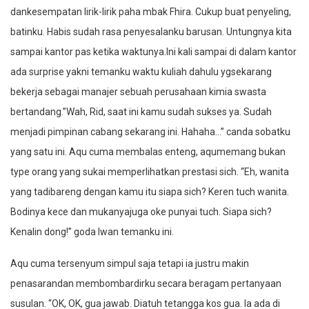
dankesempatan lirik-lirik paha mbak Fhira. Cukup buat penyeling,
batinku. Habis sudah rasa penyesalanku barusan. Untungnya kita
sampai kantor pas ketika waktunya.Ini kali sampai di dalam kantor
ada surprise yakni temanku waktu kuliah dahulu ygsekarang
bekerja sebagai manajer sebuah perusahaan kimia swasta
bertandang.”Wah, Rid, saat ini kamu sudah sukses ya. Sudah
menjadi pimpinan cabang sekarang ini. Hahaha…” canda sobatku
yang satu ini. Aqu cuma membalas enteng, aqumemang bukan
type orang yang sukai memperlihatkan prestasi sich. “Eh, wanita
yang tadibareng dengan kamu itu siapa sich? Keren tuch wanita.
Bodinya kece dan mukanyajuga oke punyai tuch. Siapa sich?
Kenalin dong!” goda Iwan temanku ini.
Aqu cuma tersenyum simpul saja tetapi ia justru makin
penasarandan membombardirku secara beragam pertanyaan
susulan. “OK, OK, gua jawab. Diatuh tetangga kos gua. Ia ada di