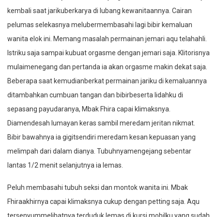
kembali saat jarikuberkarya di lubang kewanitaannya. Cairan
pelumas selekasnya melubermembasahi lagi bibir kemaluan
wanita elok ini. Memang masalah permainan jemari aqu telahahli.
Istriku saja sampai kubuat orgasme dengan jemari saja. Klitorisnya
mulaimenegang dan pertanda ia akan orgasme makin dekat saja.
Beberapa saat kemudianberkat permainan jariku di kemaluannya
ditambahkan cumbuan tangan dan bibirbeserta lidahku di
sepasang payudaranya, Mbak Fhira capai klimaksnya.
Diamendesah lumayan keras sambil meredam jeritan nikmat.
Bibir bawahnya ia gigitsendiri meredam kesan kepuasan yang
melimpah dari dalam dianya. Tubuhnyamengejang sebentar
lantas 1/2 menit selanjutnya ia lemas.
Peluh membasahi tubuh seksi dan montok wanita ini. Mbak
Fhiraakhirnya capai klimaksnya cukup dengan petting saja. Aqu
tersenyummelihatnya terduduk lemas di kursi mobilku yang sudah