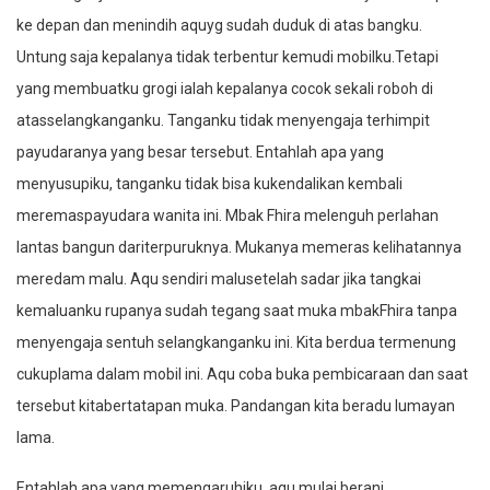
ke depan dan menindih aquyg sudah duduk di atas bangku.
Untung saja kepalanya tidak terbentur kemudi mobilku.Tetapi
yang membuatku grogi ialah kepalanya cocok sekali roboh di
atasselangkanganku. Tanganku tidak menyengaja terhimpit
payudaranya yang besar tersebut. Entahlah apa yang
menyusupiku, tanganku tidak bisa kukendalikan kembali
meremaspayudara wanita ini. Mbak Fhira melenguh perlahan
lantas bangun dariterpuruknya. Mukanya memeras kelihatannya
meredam malu. Aqu sendiri malusetelah sadar jika tangkai
kemaluanku rupanya sudah tegang saat muka mbakFhira tanpa
menyengaja sentuh selangkanganku ini. Kita berdua termenung
cukuplama dalam mobil ini. Aqu coba buka pembicaraan dan saat
tersebut kitabertatapan muka. Pandangan kita beradu lumayan
lama.
Entahlah apa yang memengaruhiku, aqu mulai berani