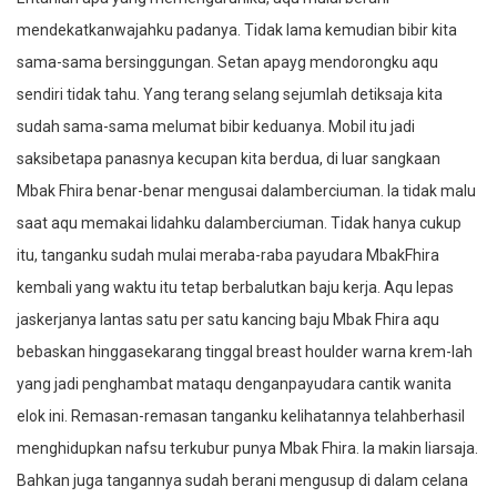
mendekatkanwajahku padanya. Tidak lama kemudian bibir kita
sama-sama bersinggungan. Setan apayg mendorongku aqu
sendiri tidak tahu. Yang terang selang sejumlah detiksaja kita
sudah sama-sama melumat bibir keduanya. Mobil itu jadi
saksibetapa panasnya kecupan kita berdua, di luar sangkaan
Mbak Fhira benar-benar mengusai dalamberciuman. Ia tidak malu
saat aqu memakai lidahku dalamberciuman. Tidak hanya cukup
itu, tanganku sudah mulai meraba-raba payudara MbakFhira
kembali yang waktu itu tetap berbalutkan baju kerja. Aqu lepas
jaskerjanya lantas satu per satu kancing baju Mbak Fhira aqu
bebaskan hinggasekarang tinggal breast houlder warna krem-lah
yang jadi penghambat mataqu denganpayudara cantik wanita
elok ini. Remasan-remasan tanganku kelihatannya telahberhasil
menghidupkan nafsu terkubur punya Mbak Fhira. Ia makin liarsaja.
Bahkan juga tangannya sudah berani mengusup di dalam celana