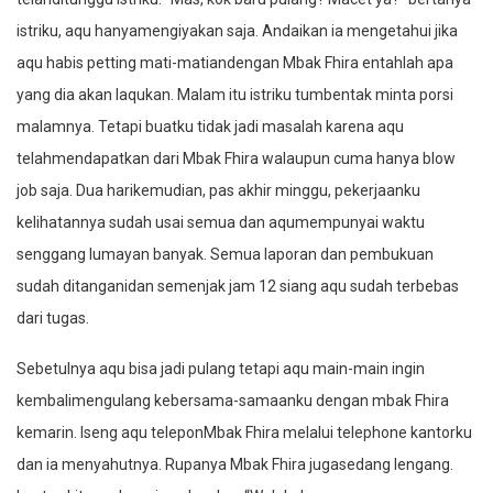
istriku, aqu hanyamengiyakan saja. Andaikan ia mengetahui jika
aqu habis petting mati-matiandengan Mbak Fhira entahlah apa
yang dia akan laqukan. Malam itu istriku tumbentak minta porsi
malamnya. Tetapi buatku tidak jadi masalah karena aqu
telahmendapatkan dari Mbak Fhira walaupun cuma hanya blow
job saja. Dua harikemudian, pas akhir minggu, pekerjaanku
kelihatannya sudah usai semua dan aqumempunyai waktu
senggang lumayan banyak. Semua laporan dan pembukuan
sudah ditanganidan semenjak jam 12 siang aqu sudah terbebas
dari tugas.
Sebetulnya aqu bisa jadi pulang tetapi aqu main-main ingin
kembalimengulang kebersama-samaanku dengan mbak Fhira
kemarin. Iseng aqu teleponMbak Fhira melalui telephone kantorku
dan ia menyahutnya. Rupanya Mbak Fhira jugasedang lengang.