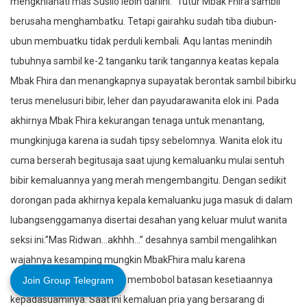
mengkhianati mas Susilo lebih dariini.” Tutur Mbak Fhira sambil
berusaha menghambatku. Tetapi gairahku sudah tiba diubun-
ubun membuatku tidak perduli kembali. Aqu lantas menindih
tubuhnya sambil ke-2 tanganku tarik tangannya keatas kepala
Mbak Fhira dan menangkapnya supayatak berontak sambil bibirku
terus menelusuri bibir, leher dan payudarawanita elok ini. Pada
akhirnya Mbak Fhira kekurangan tenaga untuk menantang,
mungkinjuga karena ia sudah tipsy sebelomnya. Wanita elok itu
cuma berserah begitusaja saat ujung kemaluanku mulai sentuh
bibir kemaluannya yang merah mengembangitu. Dengan sedikit
dorongan pada akhirnya kepala kemaluanku juga masuk di dalam
lubangsenggamanya disertai desahan yang keluar mulut wanita
seksi ini.”Mas Ridwan…akhhh…” desahnya sambil mengalihkan
wajahnya kesamping mungkin MbakFhira malu karena
kemaluanku saat ini sudah membobol batasan kesetiaannya
Join Group Telegram
kepadasuaminya. Saat ini kemaluan pria yang bersarang di