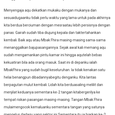
Menyengaja aqu dekatkan mukaku dengan mukanya dan
sesuaidugaanku tidak perlu waktu yang lama untuk pada akhirnya
kita berdua berciuman dengan mesraatau lebih persisnya dengan
panas. Gairah sudah tiba diujung kepala dan taktertahankan
kembali. Baik aqu atau Mbak Fhira masing-masing sama-sama
menanggalkan bajupasangannya. Sejak awal kali memang aqu
sudah mengamankan pintu kamar ini hingga aqutelah bebas
kekuatiran bila ada orang masuk. Saat ini di depanku ialah
MbakFhira yang sudah bugil keseluruhan. Ia tidak kenakan satu
helai benangpun dibadannyabegitu denganku. Kita lantas
berpagutan mulut kembali. Lidah kita berduasaling melilit dan
menjilat keduanya sementara ke-2 tangan kitabergerilya ke
tempat riskan pasangan masing-masing. Tangan Mbak Fhira
mulaimengocok kemaluanku sementara tangan yang satunya
mengelus dadaqu yang sektor ini.Sementara itu ia biarkan ke-2