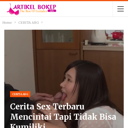
Home
CERITA ABG
CERITA ABG
Cerita Sex Terbaru
Mencintai Tapi Tidak Bisa
Kumiliki