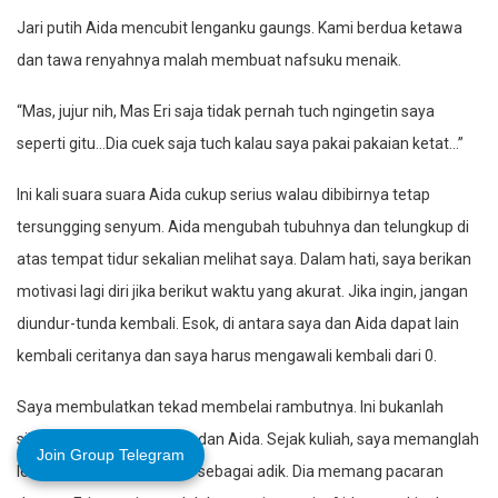
Jari putih Aida mencubit lenganku gaungs. Kami berdua ketawa
dan tawa renyahnya malah membuat nafsuku menaik.
“Mas, jujur nih, Mas Eri saja tidak pernah tuch ngingetin saya
seperti gitu…Dia cuek saja tuch kalau saya pakai pakaian ketat…”
Ini kali suara suara Aida cukup serius walau dibibirnya tetap
tersungging senyum. Aida mengubah tubuhnya dan telungkup di
atas tempat tidur sekalian melihat saya. Dalam hati, saya berikan
motivasi lagi diri jika berikut waktu yang akurat. Jika ingin, jangan
diundur-tunda kembali. Esok, di antara saya dan Aida dapat lain
kembali ceritanya dan saya harus mengawali kembali dari 0.
Saya membulatkan tekad membelai rambutnya. Ini bukanlah
sikap aneh di antara saya dan Aida. Sejak kuliah, saya memanglah
Join Group Telegram
lebih memandang dianya sebagai adik. Dia memang pacaran