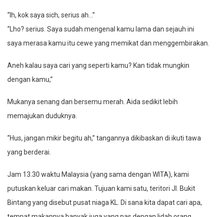
“Ih, kok saya sich, serius ah…”
“Lho? serius. Saya sudah mengenal kamu lama dan sejauh ini
saya merasa kamu itu cewe yang memikat dan menggembirakan.
Aneh kalau saya cari yang seperti kamu? Kan tidak mungkin
dengan kamu,”
Mukanya senang dan bersemu merah. Aida sedikit lebih
memajukan duduknya.
“Hus, jangan mikir begitu ah,” tangannya dikibaskan di ikuti tawa
yang berderai.
Jam 13.30 waktu Malaysia (yang sama dengan WITA), kami
putuskan keluar cari makan. Tujuan kami satu, teritori Jl. Bukit
Bintang yang disebut pusat niaga KL. Di sana kita dapat cari apa,
tempat makannya banyak juga yang pas dengan lidah orang