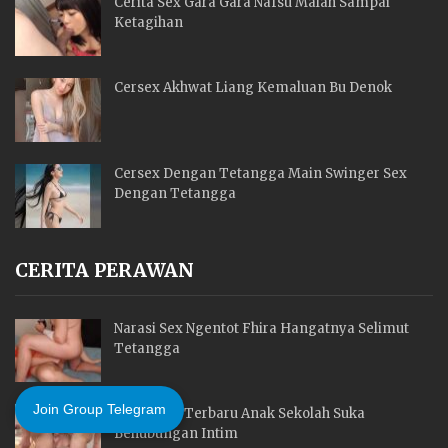
Cerita Sex Gara Gara Nafsu Malah Sampai
Ketagihan
Cersex Akhwat Liang Kemaluan Bu Denok
Cersex Dengan Tetangga Main Swinger Sex
Dengan Tetangga
CERITA PERAWAN
Narasi Sex Ngentot Fhira Hangatnya Selimut
Tetangga
Join Group Telegram
Cerita Sex Terbaru Anak Sekolah Suka
Behubungan Intim