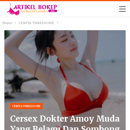
Home
CERITA THREESOME
CERITA THREESOME
Cersex Dokter Amoy Muda
Yang Belagu Dan Sombong