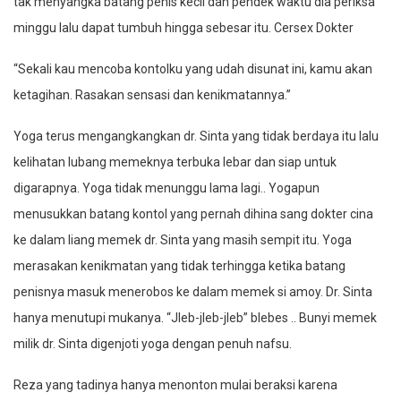
tak menyangka batang penis kecil dan pendek waktu dia periksa
minggu lalu dapat tumbuh hingga sebesar itu. Cersex Dokter
“Sekali kau mencoba kontolku yang udah disunat ini, kamu akan
ketagihan. Rasakan sensasi dan kenikmatannya.”
Yoga terus mengangkangkan dr. Sinta yang tidak berdaya itu lalu
kelihatan lubang memeknya terbuka lebar dan siap untuk
digarapnya. Yoga tidak menunggu lama lagi.. Yogapun
menusukkan batang kontol yang pernah dihina sang dokter cina
ke dalam liang memek dr. Sinta yang masih sempit itu. Yoga
merasakan kenikmatan yang tidak terhingga ketika batang
penisnya masuk menerobos ke dalam memek si amoy. Dr. Sinta
hanya menutupi mukanya. “Jleb-jleb-jleb” blebes .. Bunyi memek
milik dr. Sinta digenjoti yoga dengan penuh nafsu.
Reza yang tadinya hanya menonton mulai beraksi karena