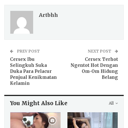
Artbhh
PREV POST
NEXT POST
Cersex Ibu
Cersex Terhot
Selingkuh Suka
Ngentot Hot Dengan
Duka Para Pelacur
Om-Om Hidung
Penjual Kenikmatan
Belang
Kelamin
You Might Also Like
All