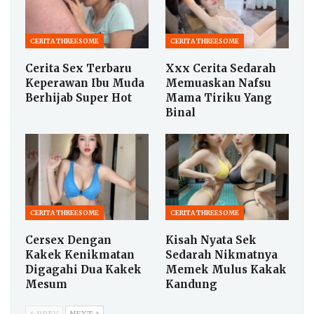
CERITA THREESOME
CERITA THREESOME
Cerita Sex Terbaru
Xxx Cerita Sedarah
Keperawan Ibu Muda
Memuaskan Nafsu
Berhijab Super Hot
Mama Tiriku Yang
Binal
CERITA THREESOME
CERITA THREESOME
Cersex Dengan
Kisah Nyata Sek
Kakek Kenikmatan
Sedarah Nikmatnya
Digagahi Dua Kakek
Memek Mulus Kakak
Mesum
Kandung
PREV
NEXT