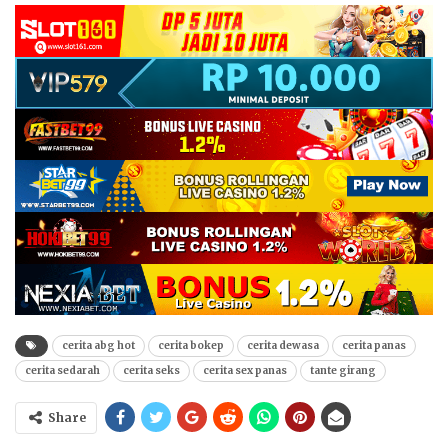
cerita abg hot
cerita bokep
cerita dewasa
cerita panas
cerita sedarah
cerita seks
cerita sex panas
tante girang
Share