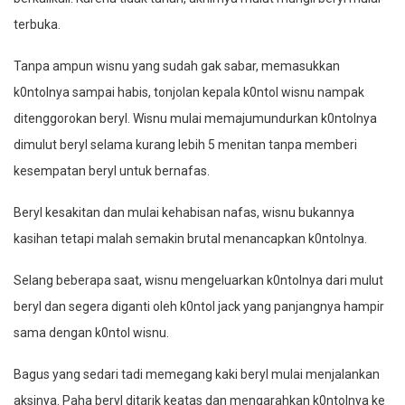
terbuka.
Tanpa ampun wisnu yang sudah gak sabar, memasukkan
k0ntolnya sampai habis, tonjolan kepala k0ntol wisnu nampak
ditenggorokan beryl. Wisnu mulai memajumundurkan k0ntolnya
dimulut beryl selama kurang lebih 5 menitan tanpa memberi
kesempatan beryl untuk bernafas.
Beryl kesakitan dan mulai kehabisan nafas, wisnu bukannya
kasihan tetapi malah semakin brutal menancapkan k0ntolnya.
Selang beberapa saat, wisnu mengeluarkan k0ntolnya dari mulut
beryl dan segera diganti oleh k0ntol jack yang panjangnya hampir
sama dengan k0ntol wisnu.
Bagus yang sedari tadi memegang kaki beryl mulai menjalankan
aksinya. Paha beryl ditarik keatas dan mengarahkan k0ntolnya ke