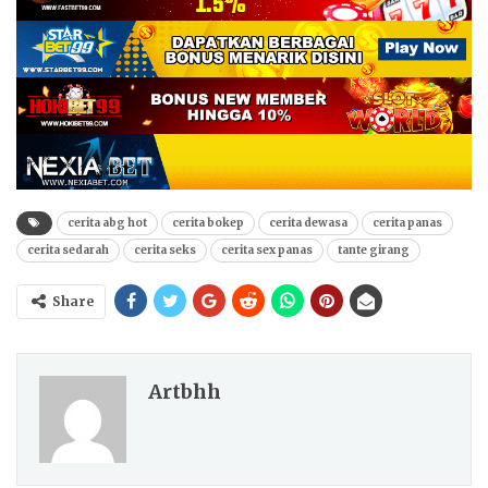
cerita abg hot
cerita bokep
cerita dewasa
cerita panas
cerita sedarah
cerita seks
cerita sex panas
tante girang
Share
Artbhh