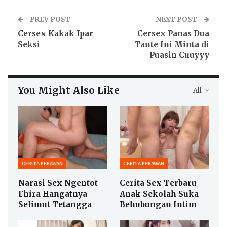
PREV POST
NEXT POST
Cersex Kakak Ipar
Cersex Panas Dua
Seksi
Tante Ini Minta di
Puasin Cuuyyy
You Might Also Like
All
CERITA PERAWAN
CERITA PERAWAN
Narasi Sex Ngentot
Cerita Sex Terbaru
Fhira Hangatnya
Anak Sekolah Suka
Selimut Tetangga
Behubungan Intim