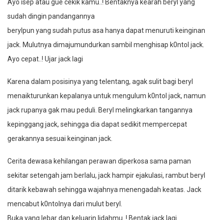
Ayo isep atau gue cekik kamu..! Bentaknya kearah beryl yang
sudah dingin pandangannya
berylpun yang sudah putus asa hanya dapat menuruti keinginan
jack. Mulutnya dimajumundurkan sambil menghisap k0ntol jack.
Ayo cepat..! Ujar jack lagi
Karena dalam posisinya yang telentang, agak sulit bagi beryl
menaikturunkan kepalanya untuk mengulum k0ntol jack, namun
jack rupanya gak mau peduli. Beryl melingkarkan tangannya
kepinggang jack, sehingga dia dapat sedikit mempercepat
gerakannya sesuai keinginan jack.
Cerita dewasa kehilangan perawan diperkosa sama paman
sekitar setengah jam berlalu, jack hampir ejakulasi, rambut beryl
ditarik kebawah sehingga wajahnya menengadah keatas. Jack
mencabut k0ntolnya dari mulut beryl.
Buka yang lebar dan keluarin lidahmu..! Bentak jack lagi