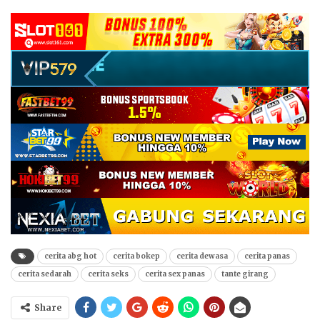
cerita abg hot
cerita bokep
cerita dewasa
cerita panas
cerita sedarah
cerita seks
cerita sex panas
tante girang
Share