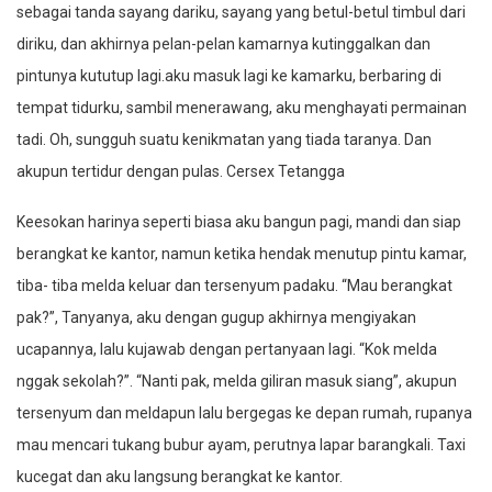
sebagai tanda sayang dariku, sayang yang betul-betul timbul dari
diriku, dan akhirnya pelan-pelan kamarnya kutinggalkan dan
pintunya kututup lagi.aku masuk lagi ke kamarku, berbaring di
tempat tidurku, sambil menerawang, aku menghayati permainan
tadi. Oh, sungguh suatu kenikmatan yang tiada taranya. Dan
akupun tertidur dengan pulas. Cersex Tetangga
Keesokan harinya seperti biasa aku bangun pagi, mandi dan siap
berangkat ke kantor, namun ketika hendak menutup pintu kamar,
tiba- tiba melda keluar dan tersenyum padaku. “Mau berangkat
pak?”, Tanyanya, aku dengan gugup akhirnya mengiyakan
ucapannya, lalu kujawab dengan pertanyaan lagi. “Kok melda
nggak sekolah?”. “Nanti pak, melda giliran masuk siang”, akupun
tersenyum dan meldapun lalu bergegas ke depan rumah, rupanya
mau mencari tukang bubur ayam, perutnya lapar barangkali. Taxi
kucegat dan aku langsung berangkat ke kantor.