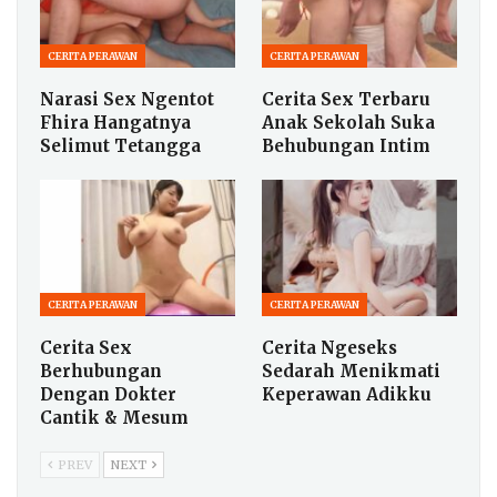
CERITA PERAWAN
CERITA PERAWAN
Narasi Sex Ngentot
Cerita Sex Terbaru
Fhira Hangatnya
Anak Sekolah Suka
Selimut Tetangga
Behubungan Intim
CERITA PERAWAN
CERITA PERAWAN
Cerita Sex
Cerita Ngeseks
Berhubungan
Sedarah Menikmati
Dengan Dokter
Keperawan Adikku
Cantik & Mesum
PREV
NEXT