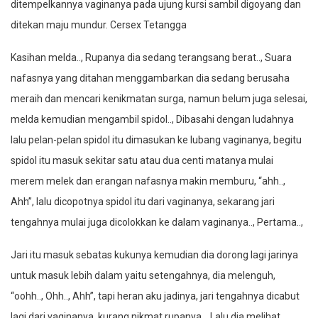
ditempelkannya vaginanya pada ujung kursi sambil digoyang dan
ditekan maju mundur. Cersex Tetangga
Kasihan melda.., Rupanya dia sedang terangsang berat.., Suara
nafasnya yang ditahan menggambarkan dia sedang berusaha
meraih dan mencari kenikmatan surga, namun belum juga selesai,
melda kemudian mengambil spidol.., Dibasahi dengan ludahnya
lalu pelan-pelan spidol itu dimasukan ke lubang vaginanya, begitu
spidol itu masuk sekitar satu atau dua centi matanya mulai
merem melek dan erangan nafasnya makin memburu, “ahh..,
Ahh”, lalu dicopotnya spidol itu dari vaginanya, sekarang jari
tengahnya mulai juga dicolokkan ke dalam vaginanya.., Pertama..,
Jari itu masuk sebatas kukunya kemudian dia dorong lagi jarinya
untuk masuk lebih dalam yaitu setengahnya, dia melenguh,
“oohh.., Ohh.., Ahh”, tapi heran aku jadinya, jari tengahnya dicabut
lagi dari vaginanya, kurang nikmat rupanya.., Lalu dia melihat