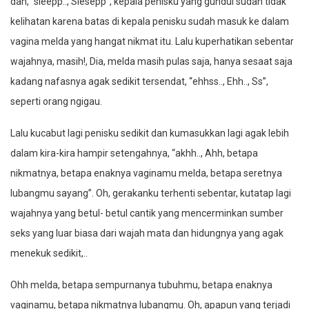
dan, “sleepp.., Slesepp”, kepala penisku yang gundul sudah tidak
kelihatan karena batas di kepala penisku sudah masuk ke dalam
vagina melda yang hangat nikmat itu. Lalu kuperhatikan sebentar
wajahnya, masih!, Dia, melda masih pulas saja, hanya sesaat saja
kadang nafasnya agak sedikit tersendat, “ehhss.., Ehh.., Ss”,
seperti orang ngigau.
Lalu kucabut lagi penisku sedikit dan kumasukkan lagi agak lebih
dalam kira-kira hampir setengahnya, “akhh.., Ahh, betapa
nikmatnya, betapa enaknya vaginamu melda, betapa seretnya
lubangmu sayang”. Oh, gerakanku terhenti sebentar, kutatap lagi
wajahnya yang betul- betul cantik yang mencerminkan sumber
seks yang luar biasa dari wajah mata dan hidungnya yang agak
menekuk sedikit,..
Ohh melda, betapa sempurnanya tubuhmu, betapa enaknya
vaginamu, betapa nikmatnya lubangmu. Oh, apapun yang terjadi